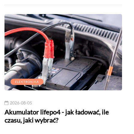
ELEKTRONIKA
2026-08-05
20
w
Akumulator lifepo4 - jak ładować, ile
Gdz
czasu, jaki wybrać?
tel