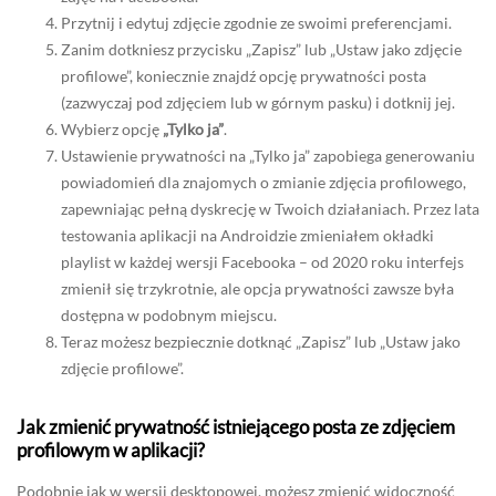
Przytnij i edytuj zdjęcie zgodnie ze swoimi preferencjami.
Zanim dotkniesz przycisku „Zapisz” lub „Ustaw jako zdjęcie
profilowe”, koniecznie znajdź opcję prywatności posta
(zazwyczaj pod zdjęciem lub w górnym pasku) i dotknij jej.
Wybierz opcję
„Tylko ja”
.
Ustawienie prywatności na „Tylko ja” zapobiega generowaniu
powiadomień dla znajomych o zmianie zdjęcia profilowego,
zapewniając pełną dyskrecję w Twoich działaniach. Przez lata
testowania aplikacji na Androidzie zmieniałem okładki
playlist w każdej wersji Facebooka – od 2020 roku interfejs
zmienił się trzykrotnie, ale opcja prywatności zawsze była
dostępna w podobnym miejscu.
Teraz możesz bezpiecznie dotknąć „Zapisz” lub „Ustaw jako
zdjęcie profilowe”.
Jak zmienić prywatność istniejącego posta ze zdjęciem
profilowym w aplikacji?
Podobnie jak w wersji desktopowej, możesz zmienić widoczność