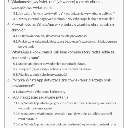
Wiadomości „wyświetl raz” (view once) a zrzuty ekranu:
szczegółowe wyjaśnienie
Jak działa funkcja „wyświetl raz” – ograniczenia wewnętrzne aplikacji?
Zrzuty ekranu i nagrywanie ekranu: czy WhatsApp blokuje te funkcje?
Prywatność na WhatsApp w kontekście zrzutów ekranu: jak się
chronić?
Brak powiadomień jako wyzwanie dla prywatności
Praktyczne wskazówki dotyczące bezpieczeństwa danych i świadomego
korzystania
WhatsApp a konkurencja: jak inne komunikatory radzą sobie ze
zrzutami ekranu?
Snapchat: pionier powiadomień o zrzutach ekranu
Telegram (tajne czaty): ochrona przed zrzutami ekranu
Różnice w podejściu do prywatności
Polityka WhatsApp dotycząca zrzutów ekranu: dlaczego brak
powiadomień?
Stanowisko WhatsApp i priorytety
FAQ: najczęściej zadawane pytania
Czy WhatsApp informuje, gdy ktoś zrobi zrzut ekranu mojej wiadomości
w standardowym czacie?
Czy nadawca wiadomości „wyświetl raz” dowie się, że odbiorca zrobił
zrzut ekranu?
Czy WhatsApp technicznie blokuje możliwość wykonania zrzutu ekranu