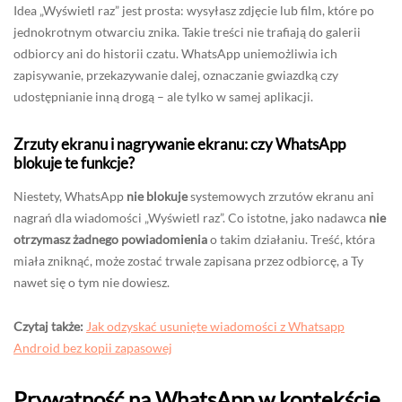
Idea „Wyświetl raz” jest prosta: wysyłasz zdjęcie lub film, które po
jednokrotnym otwarciu znika. Takie treści nie trafiają do galerii
odbiorcy ani do historii czatu. WhatsApp uniemożliwia ich
zapisywanie, przekazywanie dalej, oznaczanie gwiazdką czy
udostępnianie inną drogą – ale tylko w samej aplikacji.
Zrzuty ekranu i nagrywanie ekranu: czy WhatsApp
blokuje te funkcje?
Niestety, WhatsApp
nie blokuje
systemowych zrzutów ekranu ani
nagrań dla wiadomości „Wyświetl raz”. Co istotne, jako nadawca
nie
otrzymasz żadnego powiadomienia
o takim działaniu. Treść, która
miała zniknąć, może zostać trwale zapisana przez odbiorcę, a Ty
nawet się o tym nie dowiesz.
Czytaj także:
Jak odzyskać usunięte wiadomości z Whatsapp
Android bez kopii zapasowej
Prywatność na WhatsApp w kontekście