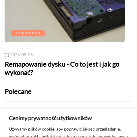
TECHNOLOGIA
2026-08-06
20
Remapowanie dysku - Co to jest i jak go
Naj
wykonać?
Pol
Polecane
2026-07-24
Cenimy prywatność użytkowników
Jak sprawdzić, czy ktoś mnie
Używamy plików cookie, aby poprawić jakość przeglądania,
ograniczył na Messengerze?
wyświetlać reklamy lub treści dostosowane do indywidualnych