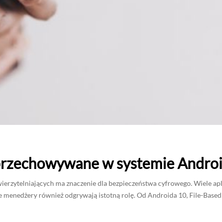
ą przechowywane w systemie Andro
zytelniających ma znaczenie dla bezpieczeństwa cyfrowego. Wiele apl
e menedżery również odgrywają istotną rolę. Od Androida 10, File-Base