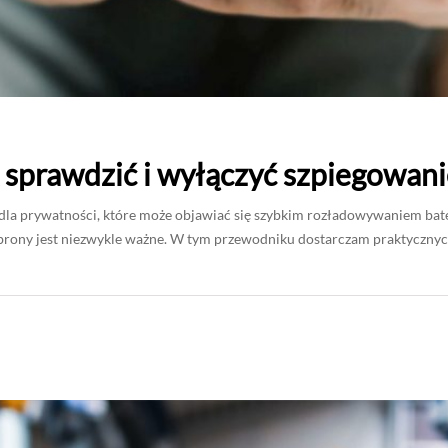
k sprawdzić i wyłączyć szpiegowan
 dla prywatności, które może objawiać się szybkim rozładowywaniem ba
ony jest niezwykle ważne. W tym przewodniku dostarczam praktycznyc