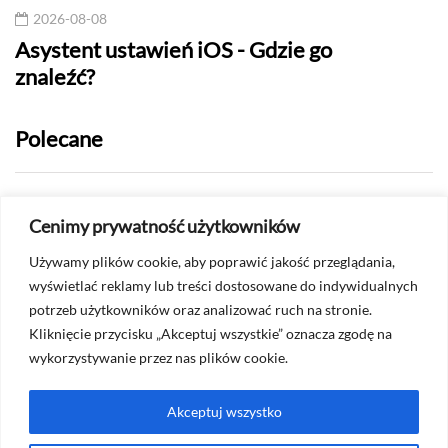
2026-08-08
20
Asystent ustawień iOS - Gdzie go
Andr
znaleźć?
usłu
Polecane
2026-07-24
Cenimy prywatność użytkowników
Jak sprawdzić, czy ktoś mnie
Używamy plików cookie, aby poprawić jakość przeglądania,
ograniczył na Messengerze?
wyświetlać reklamy lub treści dostosowane do indywidualnych
potrzeb użytkowników oraz analizować ruch na stronie.
2026-07-22
Kliknięcie przycisku „Akceptuj wszystkie” oznacza zgodę na
Czy na Whatsapp widać screenshoty?
wykorzystywanie przez nas plików cookie.
Akceptuj wszystko
Masz pytanie? Skontaktuj się ze mną na