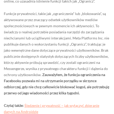
online, co uzasadnia istnienie funkcji takich jak „Ogranicz”.
Funkcje prywatności, takie jak „ograniczenie” lub „blokowanie”, są
aktywowane przez znaczący odsetek użytkowników mediów
społecznościowych w pewnym momencie ich aktywności. To
świadczy o realnej potrzebie posiadania narzędzi do zarządzania
niechcianymi lub uciążliwymi interakcjami. Meta Platforms Inc. nie
publikuje danych o wykorzystaniu funkcji „Ogranicz”, traktując je
jako wewnętrzne dane dotyczące prywatności użytkowników. Brak
publicznie dostępnych statystyk dotyczących liczby użytkowników,
którzy aktywnie próbują sprawdzić, czy zostali ograniczeni na
Messengerze, wynika z prywatnego charakteru funkcji i dążenia do
ochrony użytkowników.
Zauważyłem, że funkcja ograniczenia na
Facebooku pozwala mi na utrzymanie porządku w skrzynce
odbiorczej, gdy nie chcę całkowicie blokować kogoś, ale potrzebuję
przerwy od jego wiadomości przez kilka tygodni.
Czytaj także:
Śledzenie i prywatność – jak wyłączyć zbieranie
danych na Androidzie