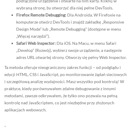
podłączone urządzenie i otwarte na nim karty. Kliknij w
wybraną stronę, by otworzyć dla niej pełne DevTools.
Firefox Remote Debugging:
Dla Androida. W Firefoxie na
komputerze otwórz DevTools i znajdź zakładkę „Responsive
Design Mode” lub „Remote Debugging” (dostępne w menu
„Więcej narzędzi”).
Safari Web Inspector:
Dla iOS. Na Macu, w menu Safari
„Develop” (Rozwój), wybierz swoje urządzenie, a następnie
adres URL otwartej strony. Otworzy się pełny Web Inspector.
Ta metoda oferuje nieograniczony zakres funkcji – od podglądu i
edycji HTML, CSS i JavaScript, po monitorowanie żądań sieciowych
i szczegółową analizę wydajności. Masz wszystko pod kontrolą! W
praktyce, kiedy porównywałem zdalne debugowanie z innymi
metodami, zawsze odkrywałem, że tylko ono pozwala na pełną
kontrolę nad JavaScriptem, co jest niezbędne przy złożonych
aplikacjach webowych.
_