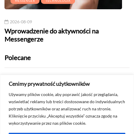
MESSENGER
TECHNOLOGIA
2026-08-09
20
Wprowadzenie do aktywności na
And
Messengerze
apli
Polecane
2026-07-24
Cenimy prywatność użytkowników
Jak sprawdzić, czy ktoś mnie
Używamy plików cookie, aby poprawić jakość przeglądania,
ograniczył na Messengerze?
wyświetlać reklamy lub treści dostosowane do indywidualnych
potrzeb użytkowników oraz analizować ruch na stronie.
2026-07-22
Kliknięcie przycisku „Akceptuj wszystkie” oznacza zgodę na
Czy na Whatsapp widać screenshoty?
wykorzystywanie przez nas plików cookie.