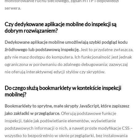
monitorowanie ruchu sieciowego, żądań HTTP i odpowiedzi
serwera.
Czy dedykowane aplikacje mobilne do inspekcji są
dobrym rozwiązaniem?
Dedykowane aplikacje mobilne umożliwiają szybki podgląd kodu
źródłowego lub podstawową inspekcję.
Jest to przydatne zwłaszcza,
gdy nie masz dostępu do komputera. Ich funkcjonalność jest jednak
ograniczona w porównaniu do zdalnego debugowania; zazwyczaj
nie oferują interaktywnej edycji stylów czy skryptów.
Do czego służą bookmarklety w kontekście inspekcji
mobilnej?
Bookmarklety to sprytne, małe skrypty JavaScript, które zapiszesz
jako zakładki w przeglądarce.
Oferują podstawowe funkcje
inspekcji, takie jak podświetlanie elementów, wyświetlanie
podstawowych informacji o nich, a nawet proste modyfikacje CSS –
wszystko to bezpośrednio w oknie przeglądarki, bez instalowania