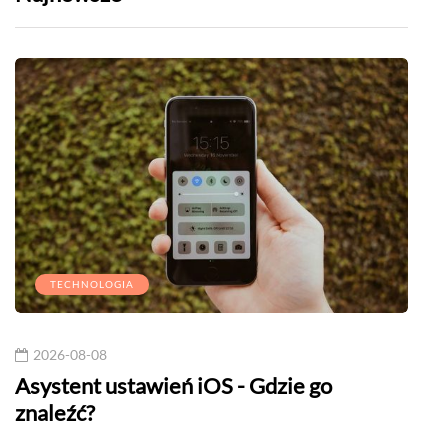
TECHNOLOGIA
2026-08-08
20
Asystent ustawień iOS - Gdzie go
Andr
znaleźć?
usłu