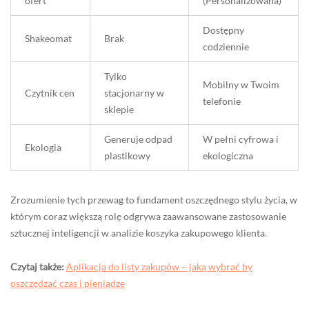
ofert
(Personalizowana)
Dostępny
Shakeomat
Brak
codziennie
Tylko
Mobilny w Twoim
Czytnik cen
stacjonarny w
telefonie
sklepie
Generuje odpad
W pełni cyfrowa i
Ekologia
plastikowy
ekologiczna
Zrozumienie tych przewag to fundament oszczędnego stylu życia, w
którym coraz większą rolę odgrywa zaawansowane zastosowanie
sztucznej inteligencji w analizie koszyka zakupowego klienta.
Czytaj także:
Aplikacja do listy zakupów – jaką wybrać by
oszczędzać czas i pieniądze