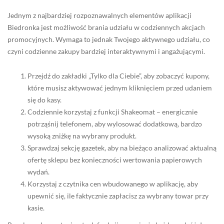
Jednym z najbardziej rozpoznawalnych elementów aplikacji
Biedronka jest możliwość brania udziału w codziennych akcjach
promocyjnych. Wymaga to jednak Twojego aktywnego udziału, co
czyni codzienne zakupy bardziej interaktywnymi i angażującymi.
Przejdź do zakładki „Tylko dla Ciebie”, aby zobaczyć kupony,
które musisz aktywować jednym kliknięciem przed udaniem
się do kasy.
Codziennie korzystaj z funkcji Shakeomat – energicznie
potrząśnij telefonem, aby wylosować dodatkową, bardzo
wysoką zniżkę na wybrany produkt.
Sprawdzaj sekcję gazetek, aby na bieżąco analizować aktualną
ofertę sklepu bez konieczności wertowania papierowych
wydań.
Korzystaj z czytnika cen wbudowanego w aplikację, aby
upewnić się, ile faktycznie zapłacisz za wybrany towar przy
kasie.