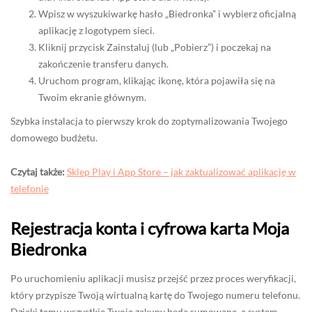
Wpisz w wyszukiwarkę hasło „Biedronka” i wybierz oficjalną
aplikację z logotypem sieci.
Kliknij przycisk Zainstaluj (lub „Pobierz”) i poczekaj na
zakończenie transferu danych.
Uruchom program, klikając ikonę, która pojawiła się na
Twoim ekranie głównym.
Szybka instalacja to pierwszy krok do zoptymalizowania Twojego
domowego budżetu.
Czytaj także:
Sklep Play i App Store – jak zaktualizować aplikację w
telefonie
Rejestracja konta i cyfrowa karta Moja
Biedronka
Po uruchomieniu aplikacji musisz przejść przez proces weryfikacji,
który przypisze Twoją wirtualną kartę do Twojego numeru telefonu.
Dzięki temu wszystkie Twoje zakupy będą sumowane, a system