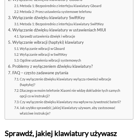
Metoda 1: Bezpośrednio z interfejsu klawiatury Gboard
Metoda 2: Przez ustawienia systemowe telefonu
Wyłączanie dźwięku klawiatury SwiftKey
Metoda 1: Bezpośrednio z interfejsu klawiatury SwiftKey
Wyłączanie dźwięku klawiatury w ustawieniach MIUI
Sprawdź ustawienia dźwięk i wibracje
Wyłączanie wibracji (haptyki) klawiatury
Wyłączanie wibracji w Gboard
Wyłączanie wibracji w SwiftKey
Ogólne ustawienia wibracji systemowych
Problemy z wyłączeniem dźwięku klawiatury?
FAQ – często zadawane pytania
Czy wyłączenie dźwięku klawiatury wyłącza również wibracje
(haptykę)?
Dlaczego w moim telefonie Xiaomi nie widzę dokładnie tych samych
opcji co w instrukcji?
Czy wyłączenie dźwięku klawiatury ma wpływ na żywotność baterii?
Jak szybko sprawdzić, jakiej klawiatury używam, aby zastosować
właściwe instrukcje?
Sprawdź, jakiej klawiatury używasz