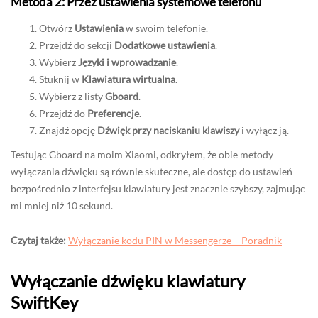
Metoda 2: Przez ustawienia systemowe telefonu
Otwórz
Ustawienia
w swoim telefonie.
Przejdź do sekcji
Dodatkowe ustawienia
.
Wybierz
Języki i wprowadzanie
.
Stuknij w
Klawiatura wirtualna
.
Wybierz z listy
Gboard
.
Przejdź do
Preferencje
.
Znajdź opcję
Dźwięk przy naciskaniu klawiszy
i wyłącz ją.
Testując Gboard na moim Xiaomi, odkryłem, że obie metody
wyłączania dźwięku są równie skuteczne, ale dostęp do ustawień
bezpośrednio z interfejsu klawiatury jest znacznie szybszy, zajmując
mi mniej niż 10 sekund.
Czytaj także:
Wyłączanie kodu PIN w Messengerze – Poradnik
Wyłączanie dźwięku klawiatury
SwiftKey