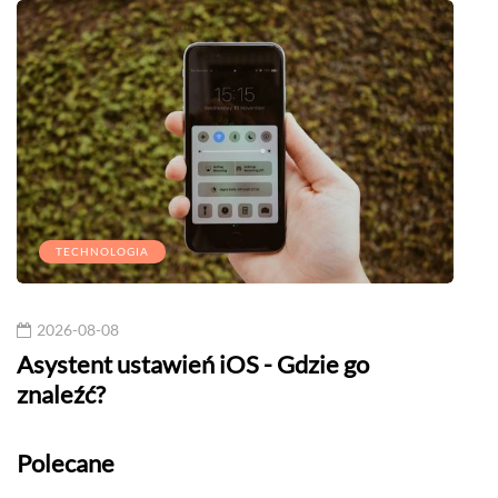
TECHNOLOGIA
2026-08-08
20
Asystent ustawień iOS - Gdzie go
Andr
znaleźć?
usłu
Polecane