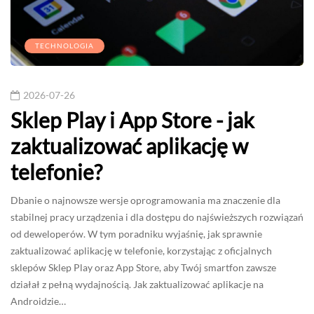
TECHNOLOGIA
2026-07-26
Sklep Play i App Store - jak
zaktualizować aplikację w
telefonie?
Dbanie o najnowsze wersje oprogramowania ma znaczenie dla
stabilnej pracy urządzenia i dla dostępu do najświeższych rozwiązań
od deweloperów. W tym poradniku wyjaśnię, jak sprawnie
zaktualizować aplikację w telefonie, korzystając z oficjalnych
sklepów Sklep Play oraz App Store, aby Twój smartfon zawsze
działał z pełną wydajnością. Jak zaktualizować aplikacje na
Androidzie…