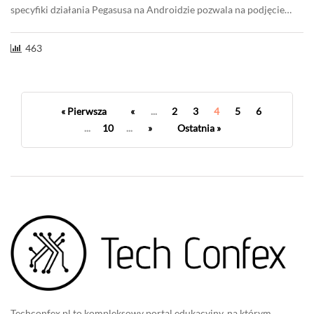
specyfiki działania Pegasusa na Androidzie pozwala na podjęcie…
463
« Pierwsza
«
...
2
3
4
5
6
...
10
...
»
Ostatnia »
Techconfex.pl to kompleksowy portal edukacyjny, na którym