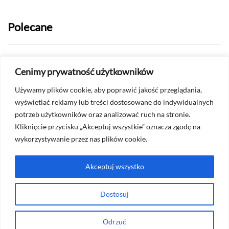
Polecane
2026-07-24
Cenimy prywatność użytkowników
Jak sprawdzić, czy ktoś mnie
Używamy plików cookie, aby poprawić jakość przeglądania,
ograniczył na Messengerze?
wyświetlać reklamy lub treści dostosowane do indywidualnych
potrzeb użytkowników oraz analizować ruch na stronie.
2026-07-22
Kliknięcie przycisku „Akceptuj wszystkie” oznacza zgodę na
Czy na Whatsapp widać screenshoty?
wykorzystywanie przez nas plików cookie.
Akceptuj wszystko
Masz pytanie? Skontaktuj się ze mną na
Dostosuj
kontakt@techconfex.pl
Odrzuć