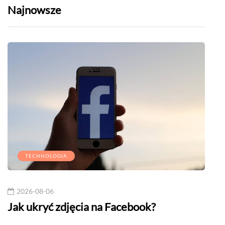
Najnowsze
TECHNOLOGIA
2026-08-06
20
Jak ukryć zdjęcia na Facebook?
Rema
wyk