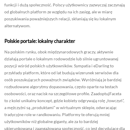
funkcji i dużą społeczność. Polscy użytkownicy zazwyczaj zaczynają
od globalnych platform ze względu na ich zasięg, ale w miarę
poszukiwania poważniejszych relacji, skłaniają się ku lokalnym
alternatywom.
Polskie portale: lokalny charakter
Na polskim rynku, obok międzynarodowych graczy, aktywnie
działają portale o lokalnym rodowodzie lub silnie ugruntowanej
pozycji wśród polskich użytkowników. Sympatia i eDarling to
przykłady platform, które od lat budują wizerunek serwisów dla
osób poszukujących poważnych związków. Wyróżniają je bardziej
rozbudowane algorytmy dopasowania, często oparte na testach
osobowości, oraz nacisk na szczegółowe profile. ZaadoptujFaceta
to z kolei unikalny koncept, gdzie kobiety odgrywają rolę „łowczyń”,
a mężczyźni są „produktami” w wirtualnym sklepie, odwracając
tradycyjne role w randkowaniu. Platformy te oferują mniej
użytkowników niż globalne giganty, ale za to bardziej
ukierunkowaną i zaangażowaną społeczność, co jest decydujące dla