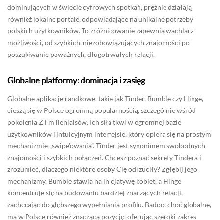
dominujących w świecie cyfrowych spotkań, prężnie działają
również lokalne portale, odpowiadające na unikalne potrzeby
polskich użytkowników. To zróżnicowanie zapewnia wachlarz
możliwości, od szybkich, niezobowiązujących znajomości po
poszukiwanie poważnych, długotrwałych relacji.
Globalne platformy: dominacja i zasięg
Globalne aplikacje randkowe, takie jak Tinder, Bumble czy Hinge,
cieszą się w Polsce ogromną popularnością, szczególnie wśród
pokolenia Z i millenialsów. Ich siła tkwi w ogromnej bazie
użytkowników i intuicyjnym interfejsie, który opiera się na prostym
mechanizmie „swipe’owania”. Tinder jest synonimem swobodnych
znajomości i szybkich połączeń. Chcesz poznać sekrety Tindera i
zrozumieć, dlaczego niektóre osoby Cię odrzuciły? Zgłębij jego
mechanizmy. Bumble stawia na inicjatywę kobiet, a Hinge
koncentruje się na budowaniu bardziej znaczących relacji,
zachęcając do głębszego wypełniania profilu. Badoo, choć globalne,
ma w Polsce również znaczącą pozycję, oferując szeroki zakres