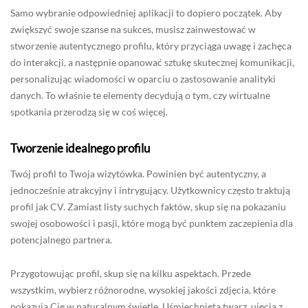
Samo wybranie odpowiedniej aplikacji to dopiero początek. Aby
zwiększyć swoje szanse na sukces, musisz zainwestować w
stworzenie autentycznego profilu, który przyciąga uwagę i zachęca
do interakcji, a następnie opanować sztukę skutecznej komunikacji,
personalizując wiadomości w oparciu o zastosowanie analityki
danych. To właśnie te elementy decydują o tym, czy wirtualne
spotkania przerodzą się w coś więcej.
Tworzenie idealnego profilu
Twój profil to Twoja wizytówka. Powinien być autentyczny, a
jednocześnie atrakcyjny i intrygujący. Użytkownicy często traktują
profil jak CV. Zamiast listy suchych faktów, skup się na pokazaniu
swojej osobowości i pasji, które mogą być punktem zaczepienia dla
potencjalnego partnera.
Przygotowując profil, skup się na kilku aspektach. Przede
wszystkim, wybierz różnorodne, wysokiej jakości zdjęcia, które
pokazują Cię w naturalnym świetle. Uśmiechnięta twarz, ujęcia z