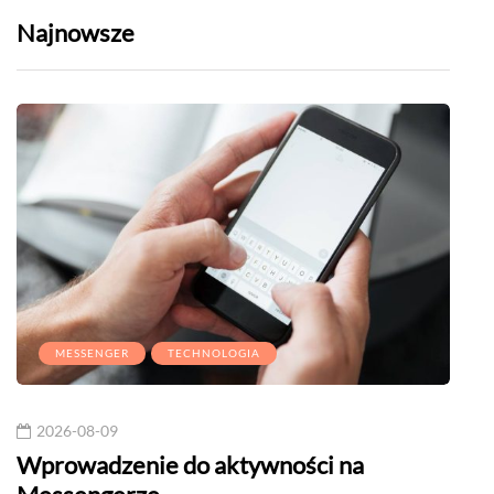
Najnowsze
MESSENGER
TECHNOLOGIA
2026-08-09
20
Wprowadzenie do aktywności na
And