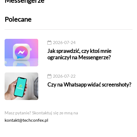
Messengerze
apli
Polecane
2026-07-24
Jak sprawdzić, czy ktoś mnie
ograniczył na Messengerze?
2026-07-22
Czy na Whatsapp widać screenshoty?
Masz pytanie? Skontaktuj się ze mną na
kontakt@techconfex.pl