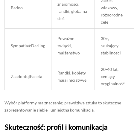
zakres
znajomości,
Badoo
wiekowy,
randki, globalna
różnorodne
sieć
cele
Poważne
30+,
Sympatia/eDarling
związki,
szukający
małżeństwo
stabilności
20-40 lat,
Randki, kobiety
ZaadoptujFaceta
ceniący
mają inicjatywę
oryginalność
Wybór platformy ma znaczenie; prawdziwa sztuka to skuteczne
zaprezentowanie siebie i umiejętna komunikacja.
Skuteczność: profil i komunikacja