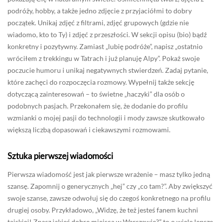
podróży, hobby, a także jedno zdjęcie z przyjaciółmi to dobry
początek. Unikaj zdjęć z filtrami, zdjęć grupowych (gdzie nie
wiadomo, kto to Ty) i zdjęć z przeszłości. W sekcji opisu (bio) bądź
konkretny i pozytywny. Zamiast „lubię podróże”, napisz „ostatnio
wróciłem z trekkingu w Tatrach i już planuję Alpy”. Pokaż swoje
poczucie humoru i unikaj negatywnych stwierdzeń. Zadaj pytanie,
które zachęci do rozpoczęcia rozmowy. Wypełnij także sekcję
dotyczącą zainteresowań – to świetne „haczyki” dla osób o
podobnych pasjach. Przekonałem się, że dodanie do profilu
wzmianki o mojej pasji do technologii i mody zawsze skutkowało
większą liczbą dopasowań i ciekawszymi rozmowami.
Sztuka pierwszej wiadomości
Pierwsza wiadomość jest jak pierwsze wrażenie – masz tylko jedną
szansę. Zapomnij o generycznych „hej” czy „co tam?”. Aby zwiększyć
swoje szanse, zawsze odwołuj się do czegoś konkretnego na profilu
drugiej osoby. Przykładowo, „Widzę, że też jesteś fanem kuchni
tajskiej! Znasz jakieś dobre miejsca w Warszawie?” to o wiele lepsze