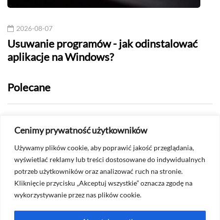
2026-08-07
20
Usuwanie programów - jak odinstalować
Darm
aplikacje na Windows?
któr
Polecane
2026-07-24
Cenimy prywatność użytkowników
Jak sprawdzić, czy ktoś mnie
Używamy plików cookie, aby poprawić jakość przeglądania,
ograniczył na Messengerze?
wyświetlać reklamy lub treści dostosowane do indywidualnych
potrzeb użytkowników oraz analizować ruch na stronie.
2026-07-22
Kliknięcie przycisku „Akceptuj wszystkie” oznacza zgodę na
Czy na Whatsapp widać screenshoty?
wykorzystywanie przez nas plików cookie.