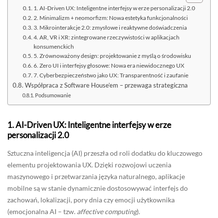
1. AI-Driven UX: Inteligentne interfejsy w erze personalizacji 2.0
2. Minimalizm + neomorfizm: Nowa estetyka funkcjonalności
3. Mikrointerakcje 2.0: zmysłowe i reaktywne doświadczenia
4. AR, VR i XR: zintegrowane rzeczywistości w aplikacjach
konsumenckich
5. Zrównoważony design: projektowanie z myślą o środowisku
6. Zero UI i interfejsy głosowe: Nowa era niewidocznego UX
7. Cyberbezpieczeństwo jako UX: Transparentność i zaufanie
Współpraca z Software House’em – przewaga strategiczna
Podsumowanie
1.
AI-Driven UX: Inteligentne interfejsy w erze
personalizacji 2.0
Sztuczna inteligencja (AI) przeszła od roli dodatku do kluczowego
elementu projektowania UX. Dzięki rozwojowi uczenia
maszynowego i przetwarzania języka naturalnego, aplikacje
mobilne są w stanie dynamicznie dostosowywać interfejs do
zachowań, lokalizacji, pory dnia czy emocji użytkownika
(emocjonalna AI – tzw.
affective computing
).