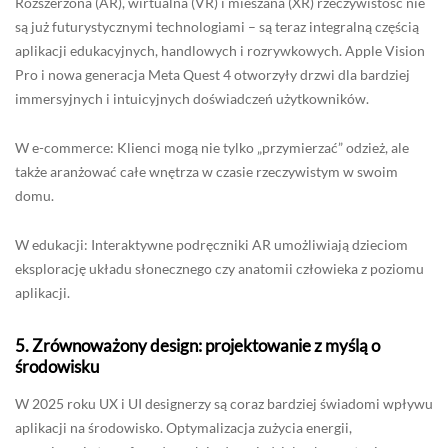
Rozszerzona (AR), wirtualna (VR) i mieszana (XR) rzeczywistość nie
są już futurystycznymi technologiami – są teraz integralną częścią
aplikacji edukacyjnych, handlowych i rozrywkowych. Apple Vision
Pro i nowa generacja Meta Quest 4 otworzyły drzwi dla bardziej
immersyjnych i intuicyjnych doświadczeń użytkowników.
W e-commerce: Klienci mogą nie tylko „przymierzać” odzież, ale
także aranżować całe wnętrza w czasie rzeczywistym w swoim
domu.
W edukacji: Interaktywne podręczniki AR umożliwiają dzieciom
eksplorację układu słonecznego czy anatomii człowieka z poziomu
aplikacji.
5.
Zrównoważony design: projektowanie z myślą o
środowisku
W 2025 roku UX i UI designerzy są coraz bardziej świadomi wpływu
aplikacji na środowisko. Optymalizacja zużycia energii,