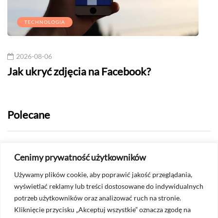
TECHNOLOGIA
2026-08-06
20
Jak ukryć zdjęcia na Facebook?
Rema
wyk
Polecane
2026-07-24
Cenimy prywatność użytkowników
Jak sprawdzić, czy ktoś mnie
Używamy plików cookie, aby poprawić jakość przeglądania,
ograniczył na Messengerze?
wyświetlać reklamy lub treści dostosowane do indywidualnych
potrzeb użytkowników oraz analizować ruch na stronie.
2026-07-22
Kliknięcie przycisku „Akceptuj wszystkie” oznacza zgodę na